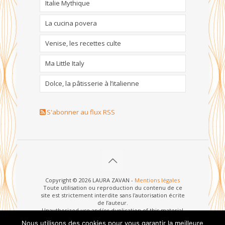
Italie Mythique
La cucina povera
Venise, les recettes culte
Ma Little Italy
Dolce, la pâtisserie à l’italienne
S'abonner au flux RSS
Copyright © 2026 LAURA ZAVAN -
Mentions légales
Toute utilisation ou reproduction du contenu de ce
site est strictement interdite sans l'autorisation écrite
de l’auteur.
Unauthorized use and/or duplication of this material
without written permission from this site’s author is
Nous utilisons des cookies pour vous garantir la meilleure