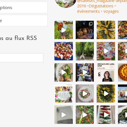
@saveurs_magazine depui
2016
•Dégustations •
eptions
événements • voyages
e
s au flux RSS