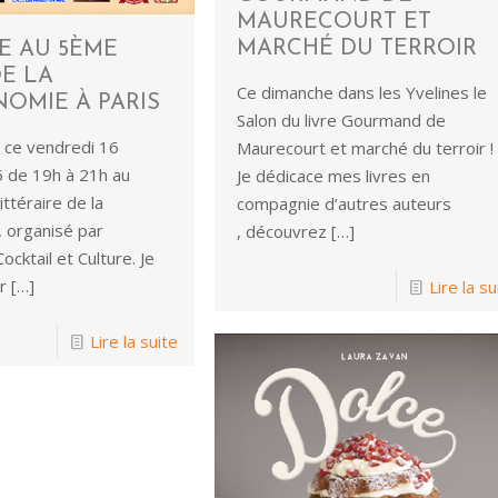
MAURECOURT ET
MARCHÉ DU TERROIR
E AU 5ÈME
E LA
Ce dimanche dans les Yvelines le
OMIE À PARIS
Salon du livre Gourmand de
ce vendredi 16
Maurecourt et marché du terroir !
 de 19h à 21h au
Je dédicace mes livres en
ttéraire de la
compagnie d’autres auteurs
 organisé par
, découvrez
[…]
Cocktail et Culture. Je
r
[…]
Lire la su
Lire la suite