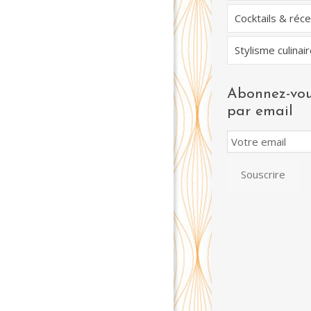
Cocktails & réc
Stylisme culinair
Abonnez-vou
par email
Email
Subscription
Souscrire