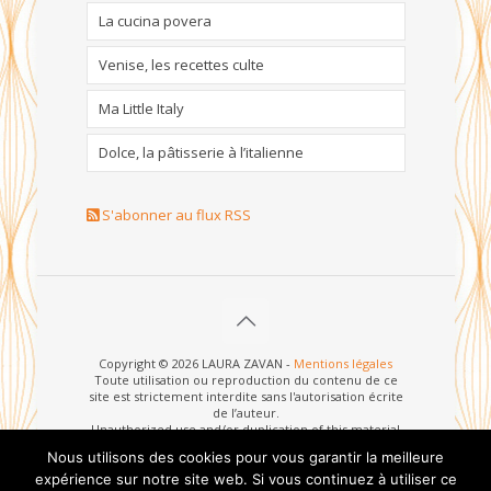
La cucina povera
Venise, les recettes culte
Ma Little Italy
Dolce, la pâtisserie à l’italienne
S'abonner au flux RSS
Copyright © 2026 LAURA ZAVAN -
Mentions légales
Toute utilisation ou reproduction du contenu de ce
site est strictement interdite sans l'autorisation écrite
de l’auteur.
Unauthorized use and/or duplication of this material
without written permission from this site’s author is
Nous utilisons des cookies pour vous garantir la meilleure
strictly prohibited.
expérience sur notre site web. Si vous continuez à utiliser ce