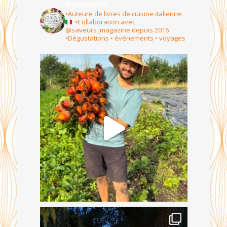
laura.zavan
•Auteure de livres de cuisine italienne
•Collaboration avec
@saveurs_magazine depuis 2016
•Dégustations • événements • voyages