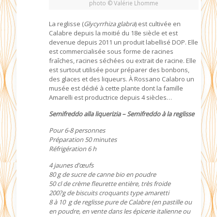
photo © Valérie Lhomme
La reglisse (
Glycyrrhiza glabra
) est cultivée en
Calabre depuis la moitié du 18e siècle et est
devenue depuis 2011 un produit labellisé DOP. Elle
est commercialisée sous forme de racines
fraîches, racines séchées ou extrait de racine. Elle
est surtout utilisée pour préparer des bonbons,
des glaces et des liqueurs. À Rossano Calabro un
musée est dédié à cette plante dont la famille
Amarelli est productrice depuis 4 siècles…
Semifreddo alla liquerizia – Semifreddo à la reglisse
Pour 6-8 personnes
Préparation 50 minutes
Réfrigération 6 h
4 jaunes d’œufs
80 g de sucre de canne bio en poudre
50 cl de crème fleurette entière, très froide
200?g de biscuits croquants type amaretti
8 à 10 g de reglisse pure de Calabre (en pastille ou
en poudre, en vente dans les épicerie italienne ou