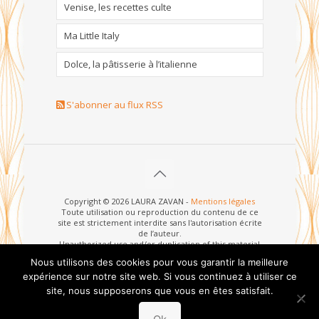
Venise, les recettes culte
Ma Little Italy
Dolce, la pâtisserie à l’italienne
S'abonner au flux RSS
Copyright © 2026 LAURA ZAVAN -
Mentions légales
Toute utilisation ou reproduction du contenu de ce
site est strictement interdite sans l'autorisation écrite
de l’auteur.
Unauthorized use and/or duplication of this material
without written permission from this site’s author is
Nous utilisons des cookies pour vous garantir la meilleure
strictly prohibited.
expérience sur notre site web. Si vous continuez à utiliser ce
site, nous supposerons que vous en êtes satisfait.