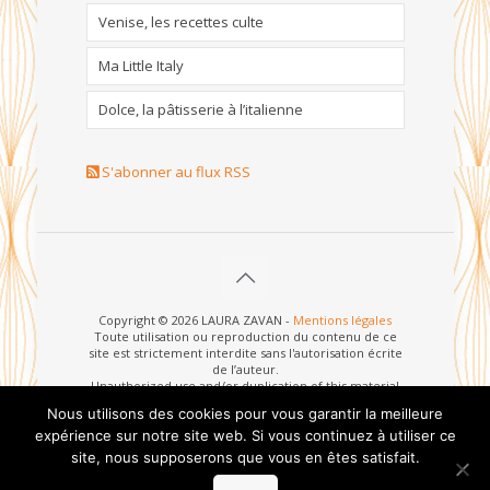
Venise, les recettes culte
Ma Little Italy
Dolce, la pâtisserie à l’italienne
S'abonner au flux RSS
Copyright © 2026 LAURA ZAVAN -
Mentions légales
Toute utilisation ou reproduction du contenu de ce
site est strictement interdite sans l'autorisation écrite
de l’auteur.
Unauthorized use and/or duplication of this material
without written permission from this site’s author is
Nous utilisons des cookies pour vous garantir la meilleure
strictly prohibited.
expérience sur notre site web. Si vous continuez à utiliser ce
site, nous supposerons que vous en êtes satisfait.