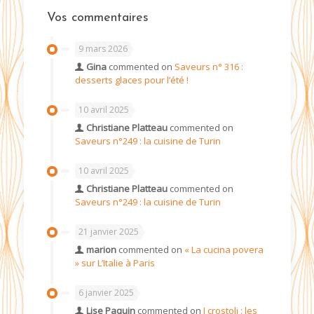
Vos commentaires
9 mars 2026
Gina
commented on
Saveurs n° 316 :
desserts glaces pour l’été !
10 avril 2025
Christiane Platteau
commented on
Saveurs n°249 : la cuisine de Turin
10 avril 2025
Christiane Platteau
commented on
Saveurs n°249 : la cuisine de Turin
21 janvier 2025
marion
commented on
« La cucina povera
» sur L’Italie à Paris
6 janvier 2025
Lise Paquin
commented on
I crostoli : les