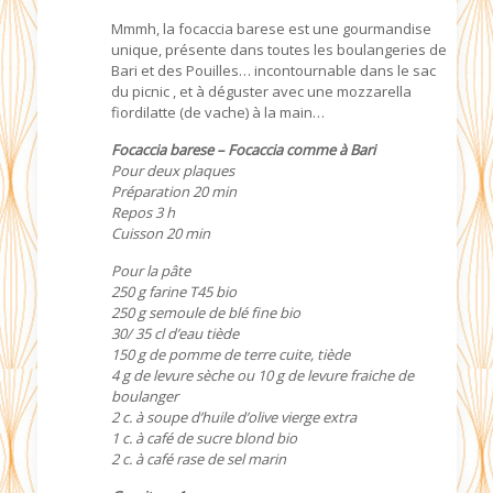
Mmmh, la focaccia barese est une gourmandise
unique, présente dans toutes les boulangeries de
Bari et des Pouilles… incontournable dans le sac
du picnic , et à déguster avec une mozzarella
fiordilatte (de vache) à la main…
Focaccia barese – Focaccia comme à Bari
Pour deux plaques
Préparation 20 min
Repos 3 h
Cuisson 20 min
Pour la pâte
250 g farine T45 bio
250 g semoule de blé fine bio
30/ 35 cl d’eau tiède
150 g de pomme de terre cuite, tiède
4 g de levure sèche ou 10 g de levure fraiche de
boulanger
2 c. à soupe d’huile d’olive vierge extra
1 c. à café de sucre blond bio
2 c. à café rase de sel marin