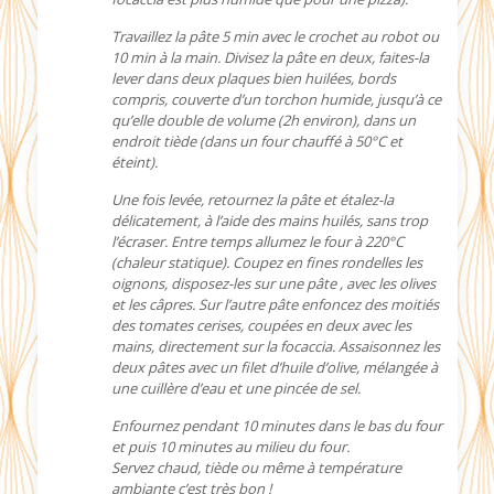
Travaillez la pâte 5 min avec le crochet au robot ou
10 min à la main. Divisez la pâte en deux, faites-la
lever dans deux plaques bien huilées, bords
compris, couverte d’un torchon humide, jusqu’à ce
qu’elle double de volume (2h environ), dans un
endroit tiède (dans un four chauffé à 50°C et
éteint).
Une fois levée, retournez la pâte et étalez-la
délicatement, à l’aide des mains huilés, sans trop
l’écraser. Entre temps allumez le four à 220°C
(chaleur statique). Coupez en fines rondelles les
oignons, disposez-les sur une pâte , avec les olives
et les câpres. Sur l’autre pâte enfoncez des moitiés
des tomates cerises, coupées en deux avec les
mains, directement sur la focaccia. Assaisonnez les
deux pâtes avec un filet d’huile d’olive, mélangée à
une cuillère d’eau et une pincée de sel.
Enfournez pendant 10 minutes dans le bas du four
et puis 10 minutes au milieu du four.
Servez chaud, tiède ou même à température
ambiante c’est très bon !