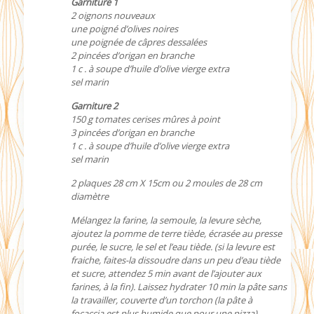
Garniture 1
2 oignons nouveaux
une poigné d’olives noires
une poignée de câpres dessalées
2 pincées d’origan en branche
1 c . à soupe d’huile d’olive vierge extra
sel marin
Garniture 2
150 g tomates cerises mûres à point
3 pincées d’origan en branche
1 c . à soupe d’huile d’olive vierge extra
sel marin
2 plaques 28 cm X 15cm ou 2 moules de 28 cm
diamètre
Mélangez la farine, la semoule, la levure sèche,
ajoutez la pomme de terre tiède, écrasée au presse
purée, le sucre, le sel et l’eau tiède. (si la levure est
fraiche, faites-la dissoudre dans un peu d’eau tiède
et sucre, attendez 5 min avant de l’ajouter aux
farines, à la fin). Laissez hydrater 10 min la pâte sans
la travailler, couverte d’un torchon (la pâte à
focaccia est plus humide que pour une pizza).