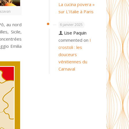
La cucina povera »
sur L’Italie à Paris
avan
Pô, au nord
6 janvier 2025
es, Sicile,
Lise Paquin
concentrées
commented on
I
ggio Emilia
crostoli : les
douceurs
vénitiennes du
Carnaval