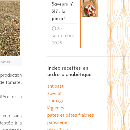
Saveurs n°
317 : la
pinsa !
25
septembre
2025
azavan
Index recettes en
 production
ordre alphabétique
 de tomate,
antipasti
apéritif
lière et la
fromage
légumes
pâtes et pâtes fraîches
champ sans
pâtisserie
daptée à la
pizza & co