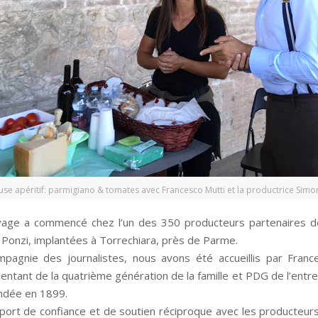
use apéritif: parmigiano & tomates avec Francesco Mutti et la productrice Simo
age a commencé chez l’un des 350 producteurs partenaires de
e Ponzi, implantées à Torrechiara, près de Parme.
pagnie des journalistes, nous avons été accueillis par Franc
entant de la quatrième génération de la famille et PDG de l’entrep
ndée en 1899.
port de confiance et de soutien réciproque avec les producteurs 