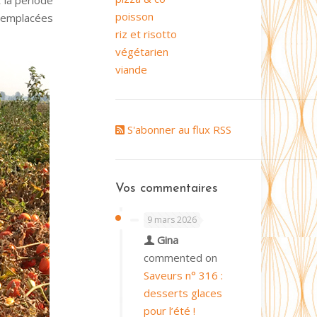
t la période
poisson
 remplacées
riz et risotto
végétarien
viande
S'abonner au flux RSS
Vos commentaires
9 mars 2026
Gina
commented on
Saveurs n° 316 :
desserts glaces
pour l’été !