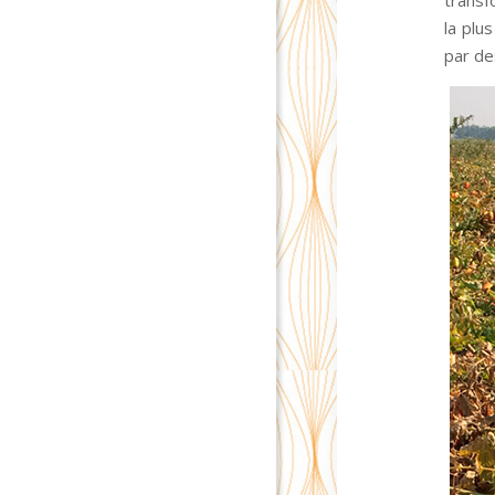
transf
la plu
par de