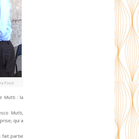
na Ponzi
 Mutti : la
esco Mutti,
rise, qui a
fait partie