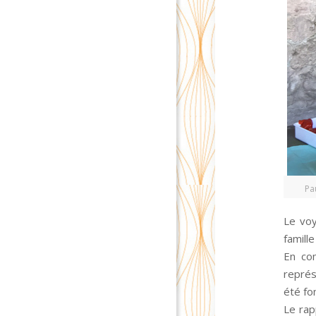
Pa
Le voy
famill
En com
représ
été fo
Le rap