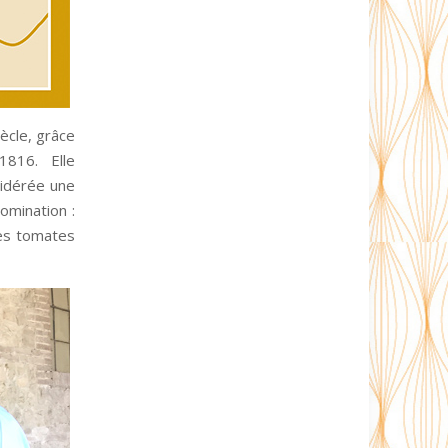
iècle, grâce
 1816. Elle
nsidérée une
omination :
les tomates