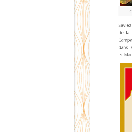
Saviez
de la 
Campan
dans l
et Man