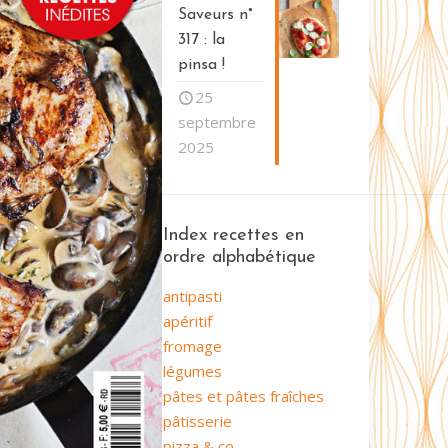
Saveurs n°
317 : la
pinsa !
25
septembre
2025
Index recettes en
ordre alphabétique
antipasti
apéritif
fromage
légumes
pâtes et pâtes fraîches
pâtisserie
pizza & co