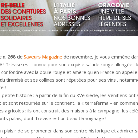
e n. 268 de
Saveurs Magazine
de novembre,
je vous emmène dans
e !
Trévise est connue pour son exquise salade rouge allongée : 
 confondre avec la boule rouge et amère qu’en France on appelle 
 du tiramisù
et ses collines sont réputées pour ses vins , notamm
e !
a petite histoire : à partir de la fin du XVe siècle, les Vénitiens 
nt et sont retournés sur le continent, la « terraferma » en comme
és agricoles : ils ont construit des maisons à la campagne, les célè
ants palais, dont Trévise est un beau témoignage !
un plaisir de se promener dans son centre historique et admirer 