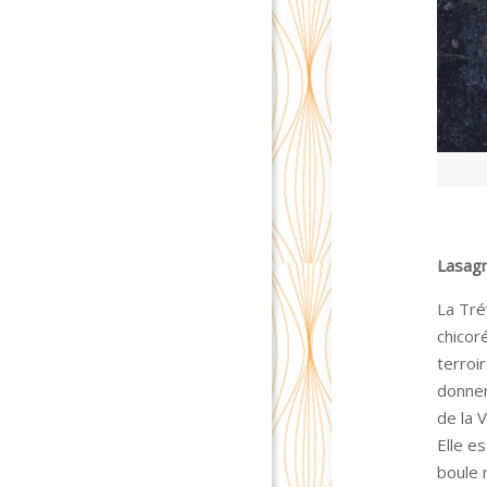
Lasagn
La Tré
chicor
terroi
donner
de la 
Elle e
boule