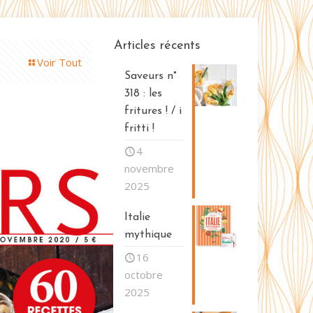
Articles récents
Voir Tout
Saveurs n°
318 : les
fritures ! / i
fritti !
4
novembre
2025
Italie
mythique
16
octobre
2025