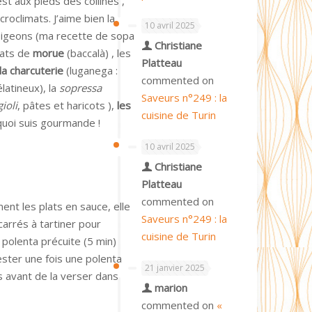
st aux pieds des collines ,
roclimats. J’aime bien la
10 avril 2025
, pigeons (ma recette de sopa
Christiane
plats de
morue
(baccalà) , les
Platteau
la charcuterie
(luganega :
commented on
latineux), la
sopressa
Saveurs n°249 : la
ioli
, pâtes et haricots ),
les
cuisine de Turin
uoi suis gourmande !
10 avril 2025
Christiane
Platteau
commented on
ent les plats en sauce, elle
Saveurs n°249 : la
carrés à tartiner pour
cuisine de Turin
 polenta précuite (5 min)
tester une fois une polenta
21 janvier 2025
s avant de la verser dans
marion
commented on
«