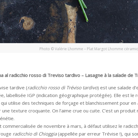
Photo © Valérie Lhomme – Plat Margot Lhomme cérami
a al radicchio rosso di Treviso tardivo – Lasagne à la salade de T
vise tardive (
radicchio rosso di Tréviso tardivo
) est une salade d’
ée, labellisée IGP (indication géographique protégée). Elle est le r
r qui utilise des techniques de forçage et blanchissement pour en 
 une texture croquante. On l’aime crue ou cuite. C’est un produit 
Vénétie.
st commercialisée de novembre à mars, à défaut utilisez le radicc
 rouge
radicchio di Chioggia
(appellée par erreur Trévise !), qui s