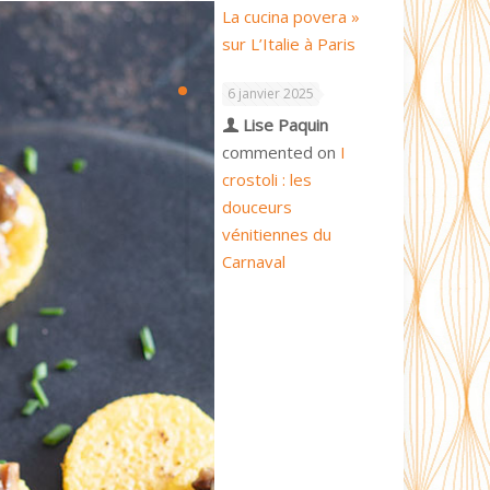
La cucina povera »
sur L’Italie à Paris
6 janvier 2025
Lise Paquin
commented on
I
crostoli : les
douceurs
vénitiennes du
Carnaval