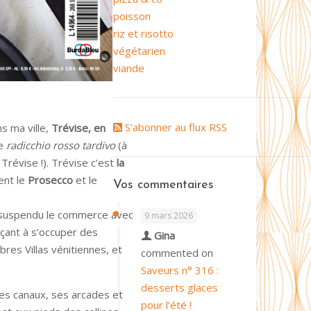
poisson
riz et risotto
végétarien
viande
S'abonner au flux RSS
 ma ville,
Trévise, en
le
radicchio rosso tardivo
(à
Trévise !). Trévise c’est
la
ent le
Prosecco
et le
Vos commentaires
ont suspendu le commerce avec
9 mars 2026
nçant à s’occuper des
Gina
bres Villas vénitiennes, et
commented on
Saveurs n° 316 :
desserts glaces
ses canaux, ses arcades et
pour l’été !