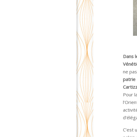
Dans l
Vénéti
ne pas
patrie
Cartizz
Pour l
l’Orie
activit
d’élég
C’est 