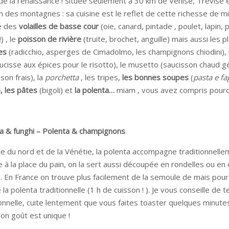
 de la renaissance ! Située seulement à 30 km de Vénise, Trévise e
in des montagnes : sa cuisine est le reflet de cette richesse de mic
é des
volailles de basse cour
(oie, canard, pintade , poulet, lapin
) , le
poisson de rivière
(truite, brochet, anguille) mais aussi les 
es
(radicchio, asperges de Cimadolmo, les champignons chiodini),
ucisse aux épices pour le risotto), le musetto (saucisson chaud gé
son frais), la
porchetta
, les tripes,
les bonnes soupes
(
pasta e fag
o, les pâtes
(bigoli) et
la polenta…
miam , vous avez compris pourq
a & funghi – Polenta & champignons
e du nord et de la Vénétie, la polenta accompagne traditionnellem
ise à la place du pain, on la sert aussi découpée en rondelles ou en 
o. En France on trouve plus facilement de la semoule de mais pour
la polenta traditionnelle (1 h de cuisson ! ). Je vous conseille de 
ionnelle, cuite lentement que vous faites toaster quelques minute
son goût est unique !