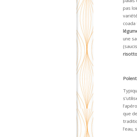
palais
pas lo
variét
coada !
légum
une sa
(saucis
risott
Polent
Typiqu
s’util
l’apér
que de 
tradit
l’eau, 