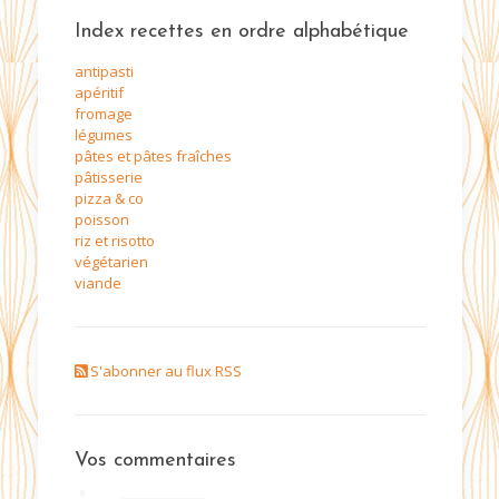
Index recettes en ordre alphabétique
antipasti
apéritif
fromage
légumes
pâtes et pâtes fraîches
pâtisserie
pizza & co
poisson
riz et risotto
végétarien
viande
S'abonner au flux RSS
Vos commentaires