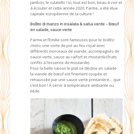
jambon, le culatello ! Ici, tout est bon, beau à voir et
à écouter et cette année 2020, Parme, a été élue
capitale européenne de la culture !
Bollito di manzo in insalata & salsa verde – Bœuf
en salade, sauce verte
Parme et l’Emilie sont fameuses pour le
bollito
misto
, une sorte de pot au feu royal avec
différents morceaux de viande, accompagnés de
sauce verte, sauce au raifort et
mostarda
(fruits
confits à l’essence de moutarde).
Pour la belle saison le plat se décline en salade :
la viande de bœuf est finement coupée et
rehaussée par une sauce verte printanière… que
c’est bon ! À servir à température ambiante ou
tiède.