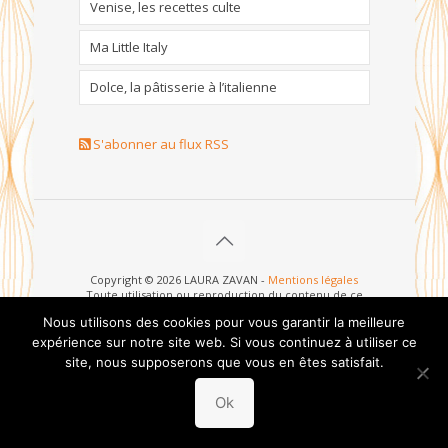
Venise, les recettes culte
Ma Little Italy
Dolce, la pâtisserie à l’italienne
S'abonner au flux RSS
Copyright © 2026 LAURA ZAVAN -
Mentions légales
Toute utilisation ou reproduction du contenu de ce
site est strictement interdite sans l'autorisation écrite
Nous utilisons des cookies pour vous garantir la meilleure
de l’auteur.
Unauthorized use and/or duplication of this material
expérience sur notre site web. Si vous continuez à utiliser ce
without written permission from this site’s author is
site, nous supposerons que vous en êtes satisfait.
strictly prohibited.
Ok