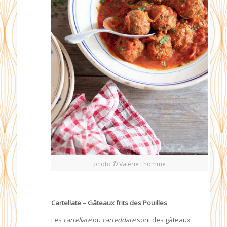
photo © Valérie Lhomme
Cartellate – Gâteaux frits des Pouilles
Les
cartellate
ou
carteddate
sont des gâteaux