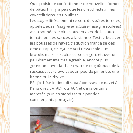
Quel plaisir de confectionner de nouvelles formes
de pâtes ! Il n y’ a pas que les orecchiette, ni les
cavatelli dans les Pouilles !
Les
sagne
, littéralement ce sont des pâtes tordues,
appelez aussi
lasagne arrotolate
(lasagne roulées)
assaisonnées le plus souvent avec de la sauce
tomate ou des sauces à la viande. Testez-les avec
les pousses de navet, traduction française des
cime di rapa, ce légume vert ressemble aux
brocolis mais il est plus corsé en goût et avec un
peu d’amertume très agréable, encore plus
gourmand avec la chair charnue et goûteuse de la
rascasse, et relevé avec un peu de piment et une
bonne huile d’olive.
PS : j’achète le cime di rapa / pousses de navet à
Paris chez EATALY, ou RAP, et dans certains
marchés (sur les stands tenus par des
commerçants portugais).