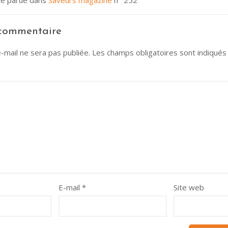
te parue dans
Saveurs magazine
n° 252
 commentaire
-mail ne sera pas publiée.
Les champs obligatoires sont indiqué
E-mail
*
Site web