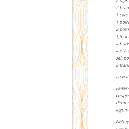
2 oign
2 bran
1 caro
1 poir
2 pom
1,5 dl
4 brin
4 c. à 
sel, po
8 tranc
La veil
Faites
coupés
demi-c
légume
Nettoy
lanièr