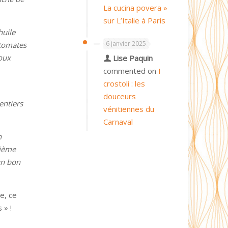
La cucina povera »
sur L’Italie à Paris
huile
6 janvier 2025
 tomates
doux
Lise Paquin
commented on
I
crostoli : les
douceurs
entiers
vénitiennes du
Carnaval
n
xième
un bon
e, ce
 » !