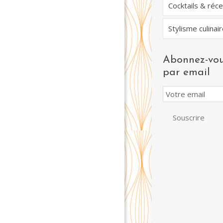
Cocktails & réc
Stylisme culinair
Abonnez-vou
par email
Email
Subscription
Souscrire