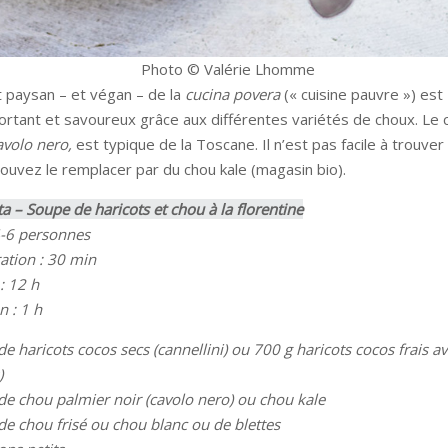
Photo © Valérie Lhomme
t paysan – et végan – de la
cucina povera
(« cuisine pauvre ») est
ortant et savoureux grâce aux différentes variétés de choux. Le 
avolo nero,
est typique de la Toscane. Il n’est pas facile à trouver
ouvez le remplacer par du chou kale (magasin bio).
ita – Soupe de haricots et chou à la florentine
-6 personnes
ation : 30 min
: 12 h
n : 1 h
de haricots cocos secs (cannellini) ou 700 g haricots cocos frais a
)
de chou palmier noir (cavolo nero) ou chou kale
de chou frisé ou chou blanc ou de blettes