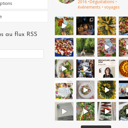
2016
•Dégustations •
eptions
événements • voyages
e
s au flux RSS