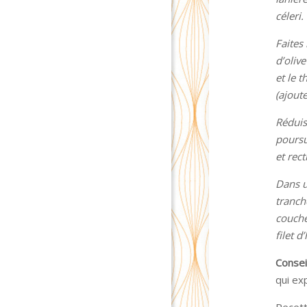
céleri
Faites
d’oliv
et le 
(ajoute
Réduis
poursui
et rec
Dans u
tranch
couche
filet d
Conseil
qui ex