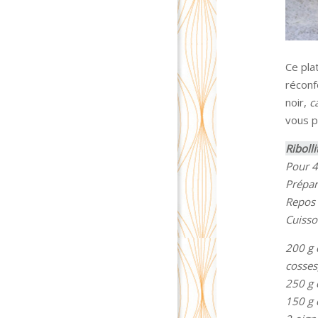
Ce pla
réconf
noir,
c
vous p
Riboll
Pour 4
Prépar
Repos 
Cuisso
200 g 
cosses
250 g 
150 g 