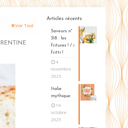
Articles récents
Voir Tout
Saveurs n°
318 : les
ORENTINE
fritures ! / i
fritti !
4
novembre
2025
Italie
mythique
16
octobre
2025