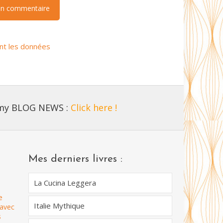
ont les données
 my BLOG NEWS :
Click here !
Mes derniers livres :
La Cucina Leggera
e
Italie Mythique
 avec
s