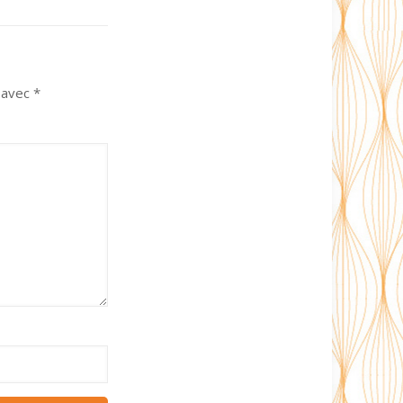
s avec
*