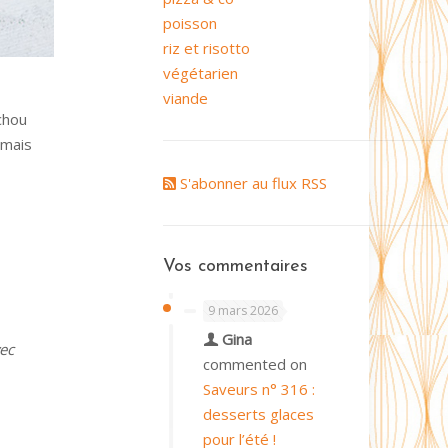
poisson
riz et risotto
végétarien
viande
chou
 mais
S'abonner au flux RSS
Vos commentaires
9 mars 2026
Gina
vec
commented on
Saveurs n° 316 :
desserts glaces
pour l’été !