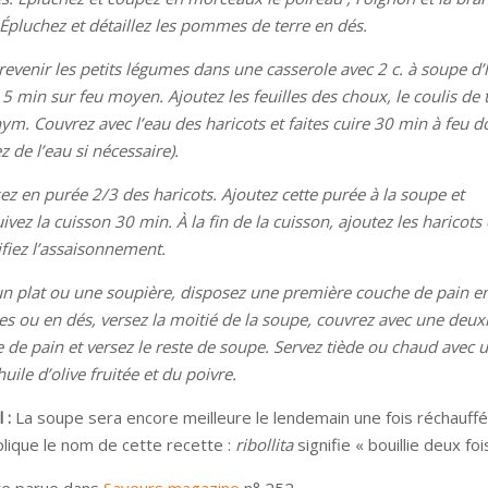
. Épluchez et détaillez les pommes de terre en dés.
 revenir les petits légumes dans une casserole avec 2 c. à soupe d’
e 5 min sur feu moyen. Ajoutez les feuilles des choux, le coulis de
thym. Couvrez avec l’eau des haricots et faites cuire 30 min à feu 
z de l’eau si nécessaire).
ez en purée 2/3 des haricots. Ajoutez cette purée à la soupe et
vez la cuisson 30 min. À la fin de la cuisson, ajoutez les haricots 
tifiez l’assaisonnement.
n plat ou une soupière, disposez une première couche de pain e
es ou en dés, versez la moitié de la soupe, couvrez avec une deu
 de pain et versez le reste de soupe. Servez tiède ou chaud avec 
’huile d’olive fruitée et du poivre.
 :
La soupe sera encore meilleure le lendemain une fois réchauffé
plique le nom de cette recette :
ribollita
signifie « bouillie deux fois