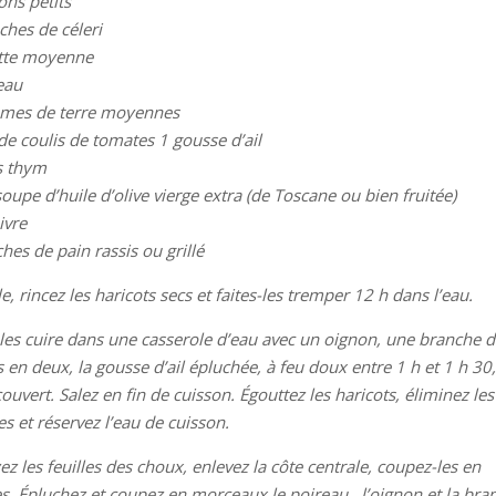
ons petits
ches de céleri
tte moyenne
eau
mes de terre moyennes
 de coulis de tomates 1 gousse d’ail
s thym
soupe d’huile d’olive vierge extra (de Toscane ou bien fruitée)
ivre
hes de pain rassis ou grillé
le, rincez les haricots secs et faites-les tremper 12 h dans l’eau.
-les cuire dans une casserole d’eau avec un oignon, une branche de
 en deux, la gousse d’ail épluchée, à feu doux entre 1 h et 1 h 30,
ouvert. Salez en fin de cuisson. Égouttez les haricots, éliminez les
s et réservez l’eau de cuisson.
ez les feuilles des choux, enlevez la côte centrale, coupez-les en
es. Épluchez et coupez en morceaux le poireau , l’oignon et la bra